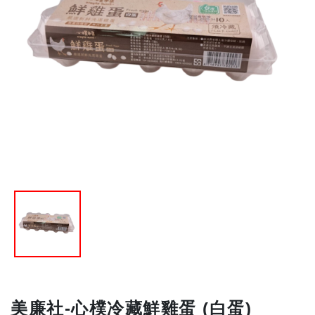
美廉社-心樸冷藏鮮雞蛋 (白蛋)