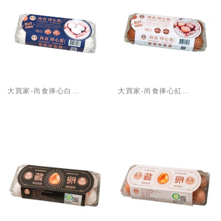
大買家-尚食捧心白殼蛋
大買家-尚食捧心紅殼蛋